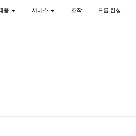
제품
서비스
조작
드롭 컨칭