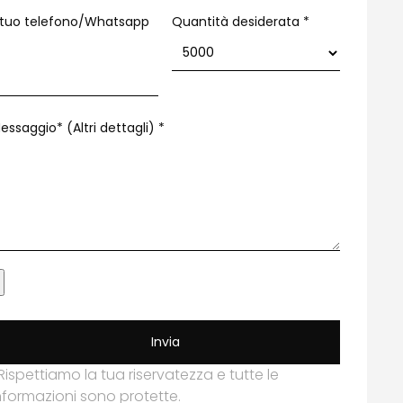
l tuo telefono/Whatsapp
Quantità desiderata *
essaggio* (Altri dettagli)
*
Invia
Rispettiamo la tua riservatezza e tutte le
nformazioni sono protette.