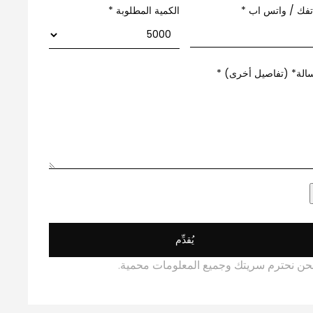
تفك / واتس اب
*
الكمية المطلوبة *
الة* (تفاصيل أخرى)
*
يُقدِّم
حن نحترم سريتك وجميع المعلومات محمية.