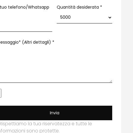
l tuo telefono/Whatsapp
Quantità desiderata *
essaggio* (Altri dettagli)
*
Invia
Rispettiamo la tua riservatezza e tutte le
nformazioni sono protette.