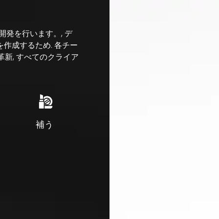
開発を行います。, デ
作成するため. 各チー
革新, すべてのクライア
補う