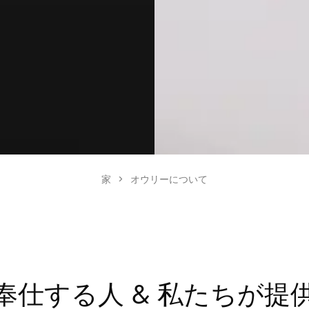
家
>
オウリーについて
奉仕する人 & 私たちが提