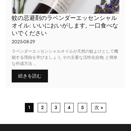
蚊の忌避剤のラベンダーエッセンシャル
オイル: いいにおいがします, 一口食べな
いでください
2025-08-29
ラベンダーエッセンシャルオイルが天然の蚊よけとして機
能する理由を学びましょう, その主要な活性化合物, と簡単
な作成方法 ...
続きを読む
1
2
3
4
5
次 »