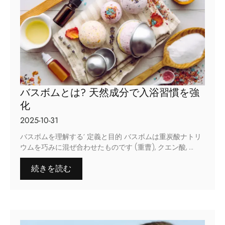
バスボムとは? 天然成分で入浴習慣を強
化
2025-10-31
バスボムを理解する’ 定義と目的 バスボムは重炭酸ナトリ
ウムを巧みに混ぜ合わせたものです (重曹), クエン酸, ...
続きを読む