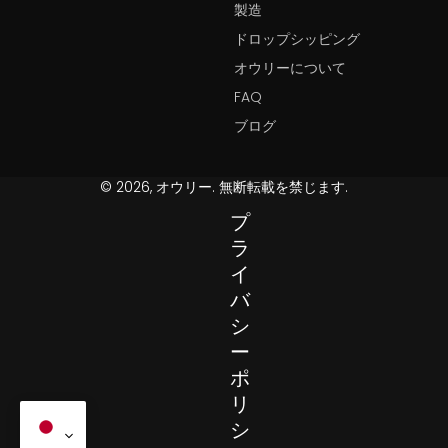
製造
ドロップシッピング
オウリーについて
FAQ
ブログ
© 2026, オウリー. 無断転載を禁じます.
プ
ラ
イ
バ
シ
ー
ポ
リ
シ