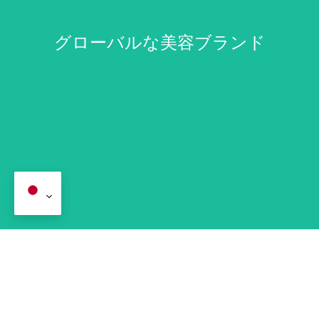
グローバルな美容ブランド
グローバルな美容ブランド
カスタム制作: 排他的な式, パッケージング, 大規模な生産.
小売チェーン
プレミアム品質: 厳密な品質基準を持つ大手ブランドから信頼さ
れています.
グローバルロジスティクス: 合理化された流通のための信頼でき
る世界的な配送.