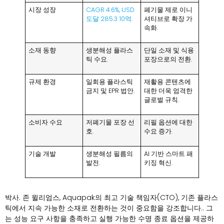
시장 성장
CAGR 4.6%, USD
폐기물 제로 이니
도달 285.3 10억
.
셔티브로 확장 가
속화.
소재 동향
생분해성 플라스
단일 소재 및 식용
틱 수요.
포장으로의 전환.
규제 환경
일회용 플라스틱
재활용 콘텐츠에
금지 및 EPR 법안.
대한 더욱 엄격한
글로벌 규칙.
소비자 수요
저폐기물 포장 선
리필 옵션에 대한
호.
수요 증가.
기술 개발
생분해성 필름의
AI 기반 스마트 패
발전.
키징 혁신.
박사. 존 윌리엄스, Aquapak의 최고 기술 책임자(CTO), 기존 플라스
틱에서 지속 가능한 소재로 전환하는 것이 중요함을 강조합니다.. 그
는 성능 요구 사항을 충족하고 실행 가능한 수명 종료 옵션을 제공하