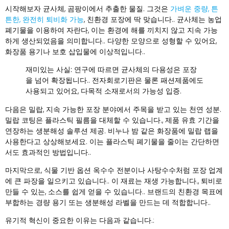
시작해보자
균사체
, 곰팡이에서 추출한 물질. 그것은
가벼운 중량, 튼
튼한, 완전히 퇴비화 가능
, 친환경 포장에 딱 맞습니다.. 균사체는 농업
폐기물을 이용하여 자란다, 이는 환경에 해를 끼치지 않고 지속 가능
하게 생산되었음을 의미합니다.. 다양한 모양으로 성형할 수 있어요,
화장품 용기나 보호 삽입물에 이상적입니다..
재미있는 사실:
연구에 따르면 균사체의 다용성은 포장
을 넘어 확장됩니다.. 전자회로기판은 물론 패션제품에도
사용되고 있어요, 다목적 소재로서의 가능성 입증.
다음은
밀랍
, 지속 가능한 포장 분야에서 주목을 받고 있는 천연 성분.
밀랍 코팅은 플라스틱 필름을 대체할 수 있습니다., 제품 유효 기간을
연장하는 생분해성 솔루션 제공. 비누나 밤 같은 화장품에 밀랍 랩을
사용한다고 상상해보세요. 이는 플라스틱 폐기물을 줄이는 간단하면
서도 효과적인 방법입니다..
마지막으로,
식물 기반 옵션
옥수수 전분이나 사탕수수처럼 포장 업계
에 큰 파장을 일으키고 있습니다.. 이 재료는 재생 가능합니다., 퇴비로
만들 수 있는, 소스를 쉽게 얻을 수 있습니다.. 브랜드의 친환경 목표에
부합하는 경량 용기 또는 생분해성 라벨을 만드는 데 적합합니다..
유기적 혁신이 중요한 이유는 다음과 같습니다.: