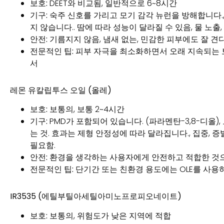
보호:
DEET와 비교됨, 일반적으로 6~8시간
기구:
숙주 신호를 가리고 모기 감각 뉴런을 방해합니다., 
지 않습니다.. 땀에 따라 성능이 달라질 수 있음, 물 노출,
안전:
기름지지 않음, 냄새 없는, 민감한 피부에도 잘 견
전문적인 팁:
피부 자극을 최소화하면서 오래 지속되는 
서
레몬 유칼립투스 오일 (올레)
보호:
보통의, 보통 2~4시간
기구:
PMD가 포함되어 있습니다. (파라멘탄-3,8-디올
는 것. 효과는 제형 안정성에 따라 달라집니다., 집중, 
필요함.
안전:
환경을 생각하는 사용자에게 안전하고 적합한 것
전문적인 팁:
단기간 또는 친환경 용도에는 OLE를 사용하
IR3535 (에틸부틸아세틸아미노프로피오네이트)
보호:
보통의, 위험도가 낮은 지역에 적합