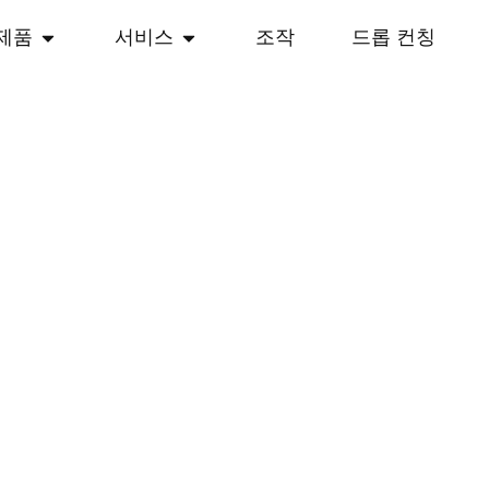
제품
서비스
조작
드롭 컨칭