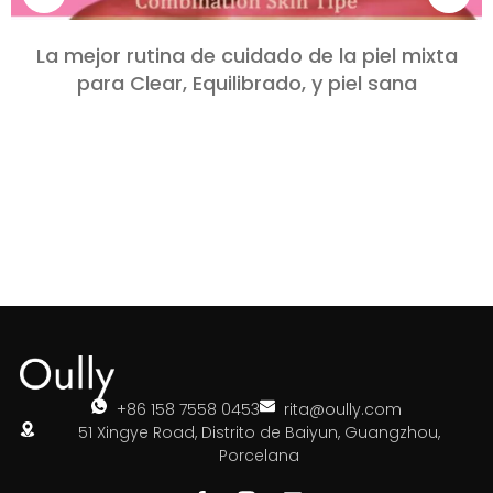
La mejor rutina de cuidado de la piel mixta
para Clear, Equilibrado, y piel sana
+86 158 7558 0453
rita@oully.com
51 Xingye Road, Distrito de Baiyun, Guangzhou,
Porcelana