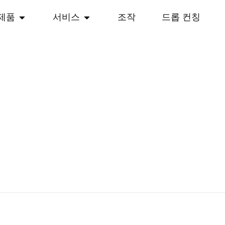
제품
서비스
조작
드롭 컨칭