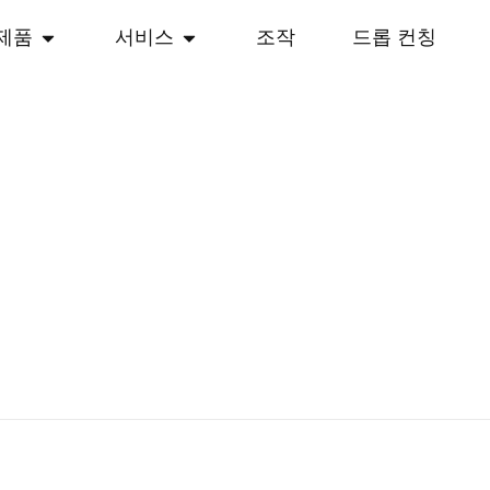
제품
서비스
조작
드롭 컨칭