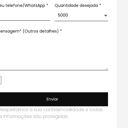
eu telefone/WhatsApp
*
Quantidade desejada *
ensagem* (Outros detalhes)
*
Enviar
Respeitamos a sua confidencialidade e todas
s informações são protegidas.