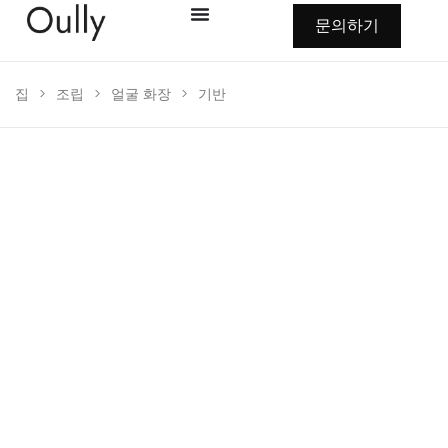
문의하기
집
>
조립
>
얼굴 화장
>
기반