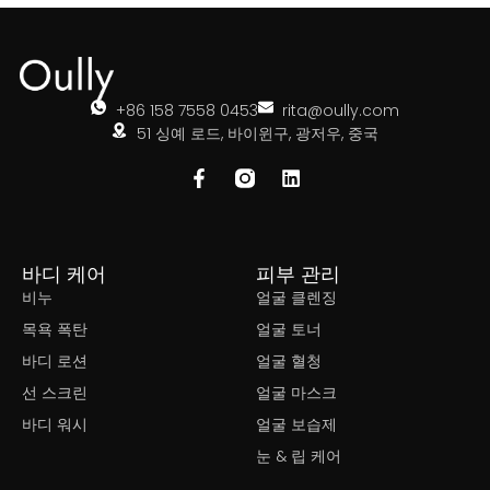
+86 158 7558 0453
rita@oully.com
51 싱예 로드, 바이윈구, 광저우, 중국
바디 케어
피부 관리
비누
얼굴 클렌징
목욕 폭탄
얼굴 토너
바디 로션
얼굴 혈청
선 스크린
얼굴 마스크
바디 워시
얼굴 보습제
눈 & 립 케어