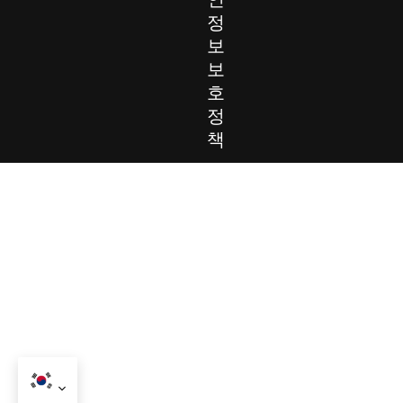
정
보
보
호
정
책