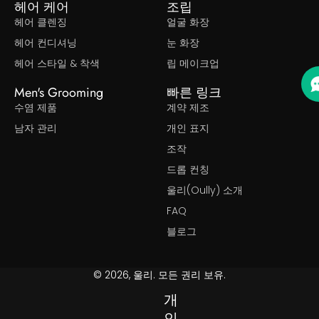
헤어 케어
조립
헤어 클렌징
얼굴 화장
헤어 컨디셔닝
눈 화장
헤어 스타일 & 착색
립 메이크업
Men's Grooming
빠른 링크
수염 제품
계약 제조
남자 관리
개인 표지
조작
드롭 컨칭
울리(Oully) 소개
FAQ
블로그
© 2026, 울리. 모든 권리 보유.
개
인