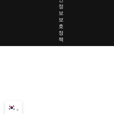
정
보
보
호
정
책