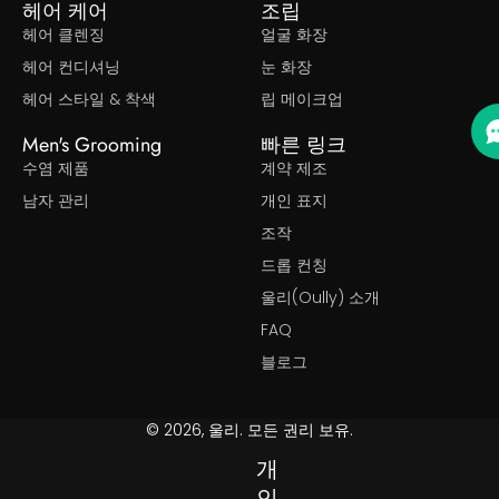
헤어 케어
조립
헤어 클렌징
얼굴 화장
헤어 컨디셔닝
눈 화장
헤어 스타일 & 착색
립 메이크업
Men's Grooming
빠른 링크
수염 제품
계약 제조
남자 관리
개인 표지
조작
드롭 컨칭
울리(Oully) 소개
FAQ
블로그
© 2026, 울리. 모든 권리 보유.
개
인