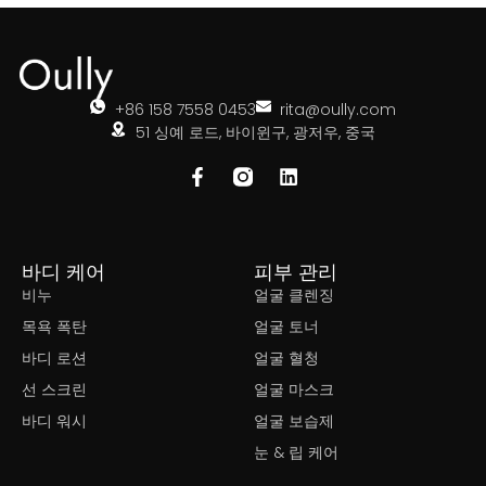
+86 158 7558 0453
rita@oully.com
51 싱예 로드, 바이윈구, 광저우, 중국
바디 케어
피부 관리
비누
얼굴 클렌징
목욕 폭탄
얼굴 토너
바디 로션
얼굴 혈청
선 스크린
얼굴 마스크
바디 워시
얼굴 보습제
눈 & 립 케어