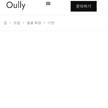
문의하기
집
>
조립
>
얼굴 화장
>
기반