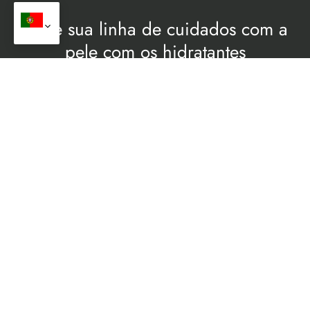
Eleve sua linha de cuidados com a
pele com os hidratantes
personalizados da Oully
Faça parceria conosco para criar hidratantes faciais
personalizados que atendam às necessidades da sua
marca. Contate-nos hoje para marca própria, OEM, e
opções em massa!
Obtenha um catálogo completo