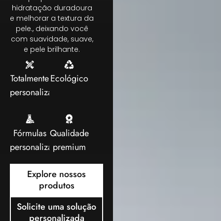
hidratação duradoura
e melhorar a textura da
pele., deixando você
com suavidade, suave,
e pele brilhante.
Totalmente
Ecológico
personalizável
Fórmulas
Qualidade
personalizadas
premium
Explore nossos
produtos
Solicite uma solução
personalizada