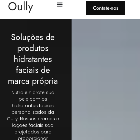
Contate-nos
Soluções de
produtos
hidratantes
faciais de
marca própria
Nutra e hidrate sua
pele com os
hidratantes faciais
personalizados da
Oully. Nossos cremes e
loções faciais são
projetados para
proporcionar