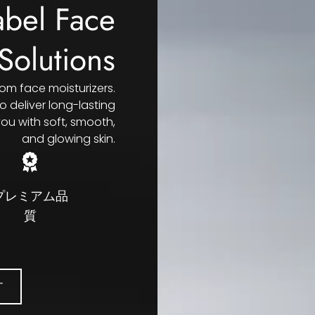
abel Face
Solutions
tom face moisturizers
.
 deliver long-lasting
ou with soft
,
smooth
,
and glowing skin
.
プレミアム品
質
す