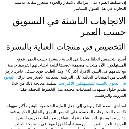
ن تسليط الضوء على التزامك بالابتكار والجودة سيعزز مكانة علامتك
لتجارية في هذا السوق المتنامي.
لاتجاهات الناشئة في التسويق
سب العمر
لتخصيص في منتجات العناية بالبشرة
صبح التخصيص اتجاهًا محددًا في العناية بالبشرة حسب العمر. يتوقع
لمستهلكون الآن منتجات مصممة خصيصًا لتلبية احتياجاتهم الفريدة, خاصة
مع تقدمهم في السن. للأفراد أكثر 40, وهذا الطلب قوي بشكل خاص. تركز
لعديد من المنتجات الحالية على التركيبة السكانية الأصغر سنا, ترك أ
الفجوة
ي السوق بالنسبة للمستهلكين الأكبر سنا
. يمكنك معالجة ذلك من خلال
قديم حلول تستهدف اهتمامات محددة مثل الخطوط الدقيقة, فقدان
لمرونة, والترطيب.
قد أدى التقدم التكنولوجي إلى جعل العناية الشخصية بالبشرة أكثر سهولة.
كتسب المجموعات المعتمدة على الحمض النووي والحلول اللاجينية قوة
ذب, مما يسمح لك بإنشاء منتجات تتوافق مع ملفات تعريف البشرة
لفردية. تلعب التغيرات الهرمونية أيضًا دورًا مهمًا في شيخوخة الجلد,