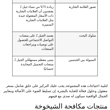
تصور العلامة التجارية
زيادة 75% من نساء جيل Z
يعتقدون أن العلامات التجارية
ذات الأسعار المعقولة جيدة
مثل العلامات التجارية
المتميزة.
سلوك البحث
يعتمد الجيل Z على منصات
التواصل الاجتماعي للحصول
على توصيات ومراجعات
المنتجات.
السيولة بين الجنسين
يتبنى معظم مستهلكي الجيل Z
منتجات التجميل المحايدة
جنسانيًا.
تلبية احتياجات هذه المجموعة, يجب عليك التركيز على خلق شامل, بسعر
عقول, وحلول فعالة للعناية بالبشرة. إن تسليط الضوء على الأصالة ومعايير
لجمال الواقعية سيكون له صدى مع قيمهم.
نتجات مكافحة الشيخوخة