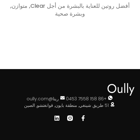
أفضل روتين للعناية بالبشرة من أجل Clear, متوازن,
وبشرة صحية
+86 158 7558 0453
ريتا@oully.com
51 طريق شينغي, منطقة بايون, قوانغتشو, الصين