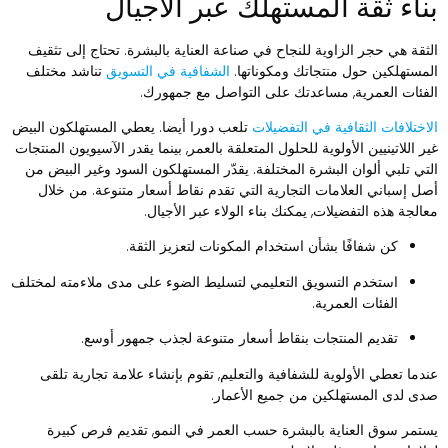
ناء ثقة المستهلك عبر الأجيال
لثقة هي حجر الزاوية للنجاح في صناعة العناية بالبشرة. تحتاج إلى تثقيف
لمستهلكين حول منتجاتك ومكوناتها.
الشفافية في التسويق
تناشد مختلف
لفئات العمرية, مساعدتك على التواصل مع جمهورك.
لاختلافات الثقافية في التفضيلات
تلعب دورا أيضا. يعطي المستهلكون البيض
ير اللاتينيين الأولوية للحلول المتعلقة بالعمر, بينما يقدر الآسيويون المنتجات
لتي تلبي ألوان البشرة المختلفة. يقدّر المستهلكون السود وغير البيض من
صل إسباني العلامات التجارية التي تقدم نقاط أسعار متنوعة. من خلال
عالجة هذه التفضيلات, يمكنك بناء الولاء عبر الأجيال.
كن شفافًا بشأن استخدام المكونات لتعزيز الثقة.
استخدم التسويق التعليمي لتسليط الضوء على مدى ملاءمته لمختلف
الفئات العمرية.
تقديم المنتجات بنقاط أسعار متنوعة لجذب جمهور أوسع.
ندما تعطي الأولوية للشفافية والتعليم, تقوم بإنشاء علامة تجارية تلقى
دى لدى المستهلكين من جميع الأعمار.
ستمر سوق العناية بالبشرة حسب العمر في النمو, تقديم فرص كبيرة