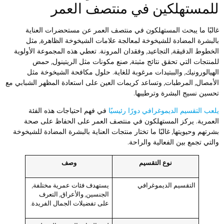
لمستهلكين في منتصف العمر
البًا ما يبحث المستهلكون في منتصف العمر عن مستحضرات العناية
البشرة المضادة للشيخوخة لمعالجة علامات الشيخوخة الظاهرة, مثل
لخطوط الدقيقة, التجاعيد, وفقدان المرونة. تعطي هذه المجموعة الأولوية
لمنتجات التي تحقق نتائج مثبتة, صنع مكونات مثل الريتينول, حمض
لهيالورونيك, والببتيدات مرغوبة للغاية. حلول مكافحة الشيخوخة مثل
لأمصال, المرطبات, وتساعد كريمات العين على استعادة المظهر الشبابي مع
حسين نسيج البشرة وترطيبها.
لعب التقسيم الديموغرافي دورًا رئيسيًا
في فهم احتياجات هذه الفئة
لعمرية. يركز المستهلكون في منتصف العمر على الحفاظ على صحة
شرتهم وحيويتها, غالبًا ما تختار منتجات العناية بالبشرة المضادة للشيخوخة
التي تجمع بين الفعالية والراحة.
نوع التقسيم
وصف
التقسيم الديموغرافي
يستهدف فئات عمرية مختلفة,
الجنسين, والأعراق, التعرف
على تفضيلات الجمال الفريدة.