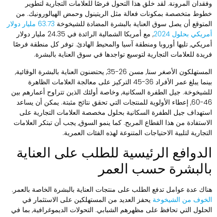
فقدان المرونة. لقد خلق هذا التحول فرصًا للعلامات التجارية لتطوير
طوط متخصصة بمكونات فعالة مثل الريتينول وحمض الهيالورونيك. من
لمتوقع أن يصل سوق العناية بالبشرة المضادة للشيخوخة
63.73 مليار دولار
مريكي بحلول 2024
, مع أمريكا الشمالية الرائدة في 24.35 مليار دولار
مريكي, تليها أوروبا ومنطقة آسيا والمحيط الهادئ. توفر كل منطقة فرصًا
ريدة للعلامات التجارية لتوسيع تواجدها في سوق العناية بالبشرة.
المستهلكون الأصغر سنا, مسن 26-35, يحتضنون العناية بالبشرة الوقائية,
بينما يبلغ عمر الأفراد 36-45 التركيز على معالجة العلامات الظاهرة
لشيخوخة. جيل الطفرة السكانية, وخاصة أولئك الذين تتراوح أعمارهم بين
46-60, إعطاء الأولوية للمنتجات التي تحقق نتائج مثبتة. يمكن أن يساعد
ستهداف جيل الطفرة السكانية بحلول مخصصة العلامات التجارية على
لاستفادة من هذا القطاع المربح. كما ينمو السوق, يجب أن تبتكر العلامات
لتجارية لتلبية الاحتياجات المتنوعة لهذه الفئات العمرية.
لدوافع الرئيسية للطلب على العناية
البشرة حسب العمر
ناك عدة عوامل تدفع الطلب على منتجات العناية بالبشرة الخاصة بالعمر.
لخوف من الشيخوخة
يحفز العديد من المستهلكين على الاستثمار في
لحلول التي تحافظ على مظهرهم الشبابي. التحولات الديموغرافية, بما في