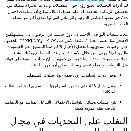
ك أدوات التحليلات بجمع رؤى حول التفضيلات وعادات الشراء, تمكنك من
خصيص الرسائل الخاصة بك. على سبيل المثال, يمكن أن يساعدك اختبار
A/B في تحديد العناصر المرئية والرسائل التي لها صدى أكبر مع مختلف
لفئات العمرية.
لعب منصات التواصل الاجتماعي دورًا حاسمًا في الوصول إلى المستهلكين
الأصغر سنًا. يعتمد الجيل Z بشكل كبير على TikTok وInstagram للحصول
لى توصيات المنتج, بينما تفضل الأجيال الأكبر سناً التسويق عبر الفيسبوك
البريد الإلكتروني. من خلال الاستفادة من هذه المنصات, يمكنك إنشاء
ملات مستهدفة تتحدث مباشرة إلى جمهورك. إن تسليط الضوء على فوائد
ثل الترطيب والرطوبة في رسائلك يمكن أن يعزز جاذبيتك.
توفر أدوات التحليلات رؤى قيمة حول سلوك المستهلك.
يعمل اختبار A/B على تحسين استراتيجيات التسويق لمختلف الفئات
السكانية.
تتيح منصات وسائل التواصل الاجتماعي التفاعل المباشر مع الجماهير
الخاصة بفئة عمرية معينة.
لتغلب على التحديات في مجال