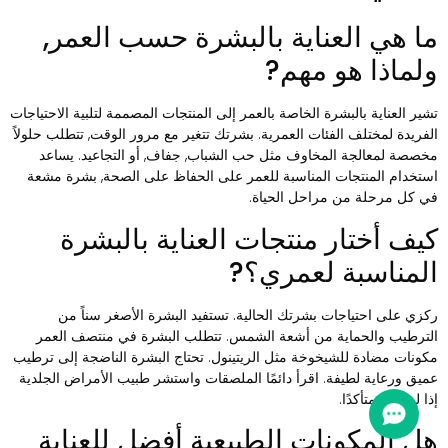
ا هي العناية بالبشرة حسب العمر,
لماذا هو مهم?
شير العناية بالبشرة الخاصة بالعمر إلى المنتجات المصممة لتلبية الاحتياجات
لفريدة لمختلف الفئات العمرية. بشرتك تتغير مع مرور الوقت, تتطلب حلولاً
خصصة لمعالجة المخاوف مثل حب الشباب, جفاف, أو التجاعيد. يساعد
ستخدام المنتجات المناسبة للعمر على الحفاظ على الصحة, بشرة مشعة
ي كل مرحلة من مراحل الحياة.
يف أختار منتجات العناية بالبشرة
لمناسبة لعمري؟?
كزي على احتياجات بشرتك الحالية. تستفيد البشرة الأصغر سناً من
لترطيب والحماية من أشعة الشمس. تتطلب البشرة في منتصف العمر
كونات مضادة للشيخوخة مثل الريتينول. تحتاج البشرة الناضجة إلى ترطيب
ميق ورعاية لطيفة. اقرأ دائمًا الملصقات واستشر طبيب الأمراض الجلدية
ذا لم تكن متأكدًا.
ل المكونات الطبيعية أفضل للعناية