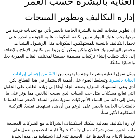
لعناية بالبشرة حسب العمر
دارة التكاليف وتطوير المنتجات
ن تطوير منتجات العناية بالبشرة الخاصة بالعمر يأتي مع تحديات فريدة من
وعها. يجب عليك الموازنة بين تكلفة المكونات عالية الجودة والقدرة على
حمل التكاليف بالنسبة للمستهلكين. المكونات مثل الريتينول, الببتيدات,
حمض الهيالورونيك فعالان ولكن يمكن أن يزيدا من تكاليف الإنتاج. بالإضافة
لى ذلك, يتطلب إنشاء تركيبات مصممة خصيصًا لمختلف الفئات العمرية بحثًا
ختبارًا مكثفًا.
مثل سوق العناية ببشرة الوجه ما يقرب من
70% من إجمالي إيرادات
لعناية بالبشرة
, وتسليط الضوء على أهمية الاستثمار في هذا القطاع. لكن,
دى وعي المستهلك المتزايد بصحة الجلد أيضًا إلى زيادة الطلب على الحلول
لتي تعالج مشكلات مثل حب الشباب الذي يصيب البالغين, مما يؤثر على ما
يصل إلى 15% من النساء الأميركيات سنويا. تظهر النساء الأصغر سنا اهتماما
المنتجات الخاصة بالعمر, على الرغم من أن هذه تستهدف تقليديًا التركيبة
لسكانية الأكبر سناً.
إدارة التكاليف بفعالية, يمكنك استكشاف الشراكات مع الشركات المصنعة
ذات الخبرة. تقدم شركات مثل Oully حلولاً قابلة للتخصيص تعمل على
بسيط الإنتاج مع الحفاظ على الجودة. تتيح لك الاستفادة من هذه الخبرة