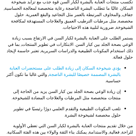
كتسب منتجات العناية بالبشرة لكبار السن قوة جذب مع تزايد شيخوخة
لسكان. غالبًا ما تتطلب البشرة الناضجة رعاية متخصصة لمعالجة الحساسية,
فاف, والمخاوف المرتبطة بالعمر مثل التجاعيد والبقع العمرية. حلول
خصصة, مثل مرطبات الترطيب العميق والعلاجات المستهدفة لمكافحة
لشيخوخة, ضرورية لتلبية هذه الاحتياجات.
ستمر الطلب على العناية بالبشرة لكبار السن في الارتفاع بسبب زيادة
لوعي بصحة الجلد بين كبار السن. الابتكارات في تطوير المنتجات, بما في
لك استخدام المكونات الطبيعية والدراسات السريرية, تعتبر حاسمة لإيجاد
لول فعالة.
يؤدي شيخوخة السكان إلى زيادة الطلب على مستحضرات العناية
بالبشرة المصممة خصيصًا للبشرة الناضجة
, والتي غالبا ما تكون أكثر
حساسية.
إن زيادة الوعي بصحة الجلد بين كبار السن يزيد من الحاجة إلى
منتجات متخصصة مثل المرطبات والعلاجات المضادة للشيخوخة.
تلعب المكونات الطبيعية والتقدم العلمي دورًا رئيسيًا في تطوير
حلول مخصصة لشيخوخة البشرة.
ن خلال تقديم منتجات العناية بالبشرة لكبار السن التي تعطي الأولوية
لراحة, فعالية, والاستدامة, يمكنك بناء الثقة والولاء بين هذه الفئة السكانية.