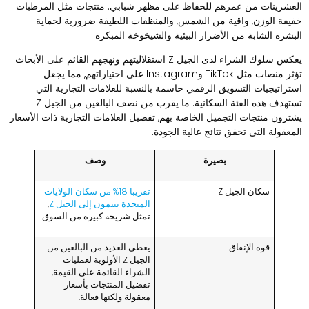
لعشرينات من عمرهم للحفاظ على مظهر شبابي. منتجات مثل المرطبات
فيفة الوزن, واقية من الشمس, والمنظفات اللطيفة ضرورية لحماية
لبشرة الشابة من الأضرار البيئية والشيخوخة المبكرة.
يعكس سلوك الشراء لدى الجيل Z استقلاليتهم ونهجهم القائم على الأبحاث.
تؤثر منصات مثل TikTok وInstagram على اختياراتهم, مما يجعل
ستراتيجيات التسويق الرقمي حاسمة بالنسبة للعلامات التجارية التي
تستهدف هذه الفئة السكانية. ما يقرب من نصف البالغين من الجيل Z
شترون منتجات التجميل الخاصة بهم, تفضيل العلامات التجارية ذات الأسعار
لمعقولة التي تحقق نتائج عالية الجودة.
بصيرة
وصف
سكان الجيل Z
تقريبا 18% من سكان الولايات
المتحدة ينتمون إلى الجيل Z
,
تمثل شريحة كبيرة من السوق.
قوة الإنفاق
يعطي العديد من البالغين من
الجيل Z الأولوية لعمليات
الشراء القائمة على القيمة,
تفضيل المنتجات بأسعار
معقولة ولكنها فعالة.