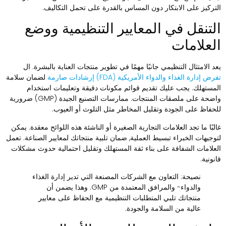
لتركيز على الابتكار دون المساس بالقدرة على تحمل التكاليف.
لتنقل في المعايير التنظيمية ووضع
لعلامات
عد الامتثال التنظيمي جانبًا مهمًا في تطوير منتجات العناية بالبشرة. ال
رض إدارة الغذاء والدواء الأمريكية (FDA) إرشادات صارمة
لضمان سلامة
لمستهلك. يجب عليك تقديم قوائم مكونات دقيقة وتعليمات استخدام
واضحة على ملصقات المنتجات. ممارسات التصنيع الجيدة (GMP) ضرورية
لحفاظ على الجودة وتقليل المخاطر مثل التلوث أو العيوب.
البًا ما تجد العلامات التجارية الصغيرة أو الناشئة هذه اللوائح معقدة. يمكن
توجيهات الخبراء تبسيط العملية, ضمان تلبية منتجاتك لمعايير الصناعة. تعمل
لعلامات الشفافة على بناء ثقة المستهلك وتقليل احتمالية حدوث مشكلات
انونية.
نصيحة
: التعاون مع الشركات المصنعة التي تدير إدارة الغذاء
والدواء- والمرافق المعتمدة من GMP. وهذا يضمن أن
منتجاتك تلبي المتطلبات التنظيمية مع الحفاظ على معايير
عالية من السلامة والجودة.