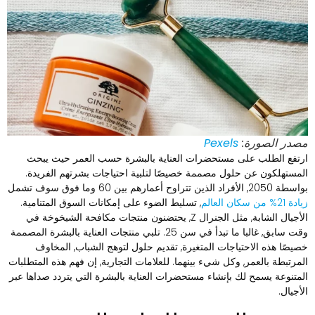
صدر الصورة:
Pexels
رتفع الطلب على مستحضرات العناية بالبشرة حسب العمر حيث يبحث
لمستهلكون عن حلول مصممة خصيصًا لتلبية احتياجات بشرتهم الفريدة.
2050, الأفراد الذين تتراوح أعمارهم بين 60 وما فوق سوف تشمل
ة 21% من سكان العالم
, تسليط الضوء على إمكانات السوق المتنامية.
الأجيال الشابة, مثل الجنرال Z, يحتضنون منتجات مكافحة الشيخوخة في
وقت سابق, غالبا ما تبدأ في سن 25. تلبي منتجات العناية بالبشرة المصممة
صيصًا هذه الاحتياجات المتغيرة, تقديم حلول لتوهج الشباب, المخاوف
لمرتبطة بالعمر, وكل شيء بينهما. للعلامات التجارية, إن فهم هذه المتطلبات
لمتنوعة يسمح لك بإنشاء مستحضرات العناية بالبشرة التي يتردد صداها عبر
لأجيال.