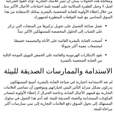
معالجة هذه التحولات يمكن أن تميز علامتك التجارية. تؤكد القوة الشرائية
لجيل X وجيل الطفرة السكانية على أهمية تلبية احتياجات الأجيال الأكبر سنا.
ن خلال إعطاء الأولوية للعناية الشخصية بالبشرة, يمكنك الاستفادة من هذا
لسوق المتنامي مع تلبية التوقعات المتطورة لجمهورك.
تعمل صناعة التجميل على تحويل تركيزها من المنتجات التي تركز
على الشباب إلى الحلول المخصصة للمستهلكين الأكبر سناً.
أصبحت العناية بالبشرة القائمة على الأدلة والمصممة خصيصًا
لمجتمعات معينة أكثر شيوعًا.
تقود الابتكارات الهرمونية والقائمة على الحمض النووي الموجة التالية
من العناية الشخصية بالبشرة.
لاستدامة والممارسات الصديقة للبيئة
م تعد الاستدامة اختيارية في صناعة العناية بالبشرة. أصبح المستهلكون
دركون بشكل متزايد التأثير البيئي لخياراتهم, ويتوقعون أن تتماشى العلامات
التجارية مع قيمهم. الأجيال الشابة, وخاصة الجنرال Z, إعطاء الأولوية لمصادر
لمكونات المستدامة والتعبئة الصديقة للبيئة. لقد أدى هذا التحول في سلوك
لمستهلك إلى تحول السوق, دفع العلامات التجارية إلى تبني ممارسات أكثر
راعاة للبيئة.