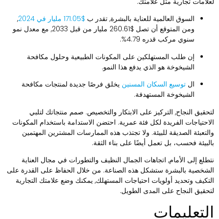
علامات تجارية مثل علامتك.
السوق العالمية للعناية بالبشرة, تقدر ب
$171.05 مليار في 2024
,
ومن المتوقع أن تصل $260.61 مليار من قبل 2033, مع معدل نمو
سنوي مركب قدره 4.79%.
إن طلب المستهلكين على المكونات الطبيعية وحلول مكافحة
الشيخوخة هو الذي يدفع هذا النمو.
ال
توسيع السكان المسنين
يخلق فرصًا جديدة لمنتجات مكافحة
الشيخوخة المستهدفة.
تحقيق النجاح, التركيز على الابتكار والتخصيص. صمم منتجاتك لتلبي
لاحتياجات الفريدة لكل فئة عمرية. احتضن الاستدامة باستخدام المكونات
التعبئة الصديقة للبيئة. ولا تجتذب هذه الممارسات المشترين المهتمين
البيئة فحسب، بل تعمل أيضًا على بناء الثقة.
تطلع إلى الأمام, اتجاهات الجمال النظيف والتطورات في مجال العناية
لشخصية بالبشرة ستشكل هذه الصناعة. من خلال الحفاظ على القدرة على
لتكيف وتحديد أولويات احتياجات المستهلك, يمكنك وضع علامتك التجارية
تحقيق النجاح على المدى الطويل.
لتعليمات