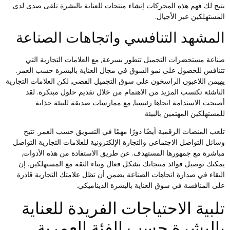
تيح لك فهم هذه المحركات إنشاء منتجات للعناية بالبشرة تلقى صدى لدى
لمستهلكين عبر الأجيال.
لمشهد التنافسي واتجاهات الصناعة
ناعة مستحضرات التجميل تتطور بسرعة, مع العلامات التجارية التي
تنافس للحصول على نمو السوق في مجال العناية بالبشرة حسب العمر.
هيمن اللاعبون الراسخون على سوق التجميل الفضي, لكن العلامات التجارية
لناشئة تكتسب المزيد من الاهتمام من خلال تقديم حلول مبتكرة. لقد
صبحت الاستدامة اتجاها رئيسيا, مع ممارسات صديقة للبيئة جذابة
لمستهلكين المهتمين بالبيئة.
لعب المنصات الرقمية أيضًا دورًا مهمًا في التسويق حسب العمر. تتيح
سائل التواصل الاجتماعي والتجارة الإلكترونية للعلامات التجارية التواصل
باشرة مع جمهورها المستهدف. عن طريق الاستفادة من هذه الأدوات,
مكنك توصيل فوائد منتجاتك بشكل فعال وبناء الثقة مع المستهلكين. إن
لبقاء في صدارة اتجاهات الصناعة يضمن أن تظل علامتك التجارية قادرة
لى المنافسة في سوق العناية بالبشرة الديناميكي.
لبية الاحتياجات الفريدة للعناية
البشرة حسب الفئة العمرية