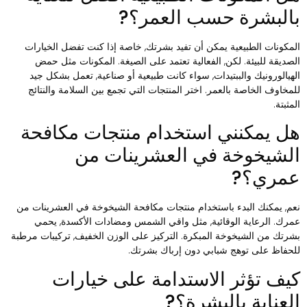
البشرة حسب العمر؟?
لمكونات الطبيعية يمكن أن تفيد بشرتك, خاصة إذا كنت تفضل الخيارات
لصديقة للبيئة. لكن, الفعالية تعتمد على الصيغة. المكونات مثل حمض
لهيالورونيك والببتيدات, سواء كانت طبيعية أو صناعية, تعمل بشكل جيد
لمخاوف الخاصة بالعمر. اختر المنتجات التي تجمع بين السلامة والنتائج
مثبتة.
ل يمكنني استخدام منتجات مكافحة
لشيخوخة في العشرينات من
مري؟?
عم, يمكنك البدء باستخدام منتجات مكافحة الشيخوخة في العشرينات من
مرك. الرعاية الوقائية, مثل واقي الشمس ومضادات الأكسدة, يحمي
شرتك من الشيخوخة المبكرة. التركيز على الوزن الخفيف, تركيبات مرطبة
لحفاظ على توهج شبابي دون إرباك بشرتك.
يف تؤثر الاستدامة على خيارات
لعناية بالبشرة؟?