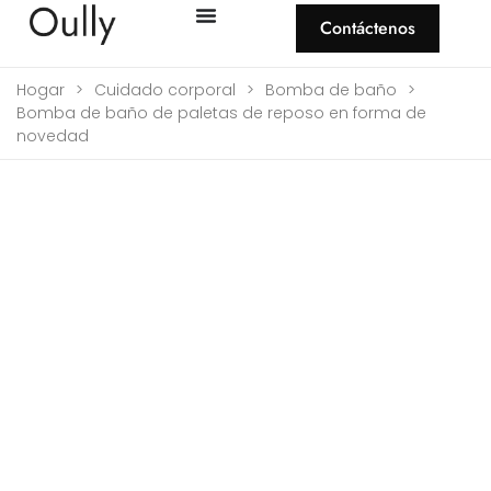
Contáctenos
Hogar
>
Cuidado corporal
>
Bomba de baño
>
Bomba de baño de paletas de reposo en forma de
novedad