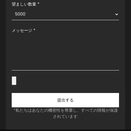
望ましい数量 *
メッセージ
*
提出する
*私たちはあなたの機密性を尊重し、すべての情報が保護
されています.