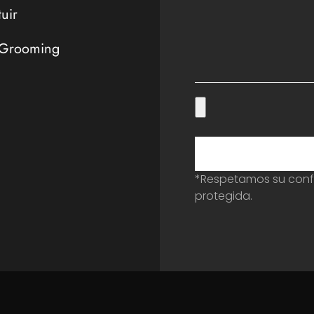
tuir
 Grooming
*Respetamos su confi
protegida.