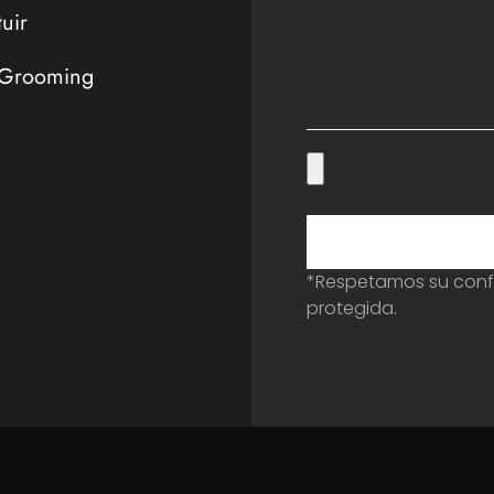
tuir
 Grooming
*Respetamos su confi
protegida.