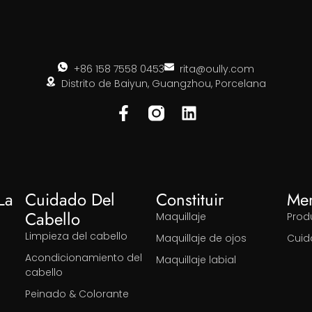
+86 158 7558 0453
rita@oully.com
Distrito de Baiyun, Guangzhou, Porcelana
La
Cuidado Del
Constituir
Me
Cabello
Maquillaje
Prod
Limpieza del cabello
Maquillaje de ojos
Cuid
Acondicionamiento del
Maquillaje labial
cabello
Peinado & Colorante