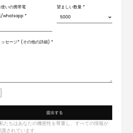
お使いの携帯電
望ましい数量 *
/whatsapp
*
メッセージ* (その他の詳細)
*
提出する
*私たちはあなたの機密性を尊重し、すべての情報が
保護されています.