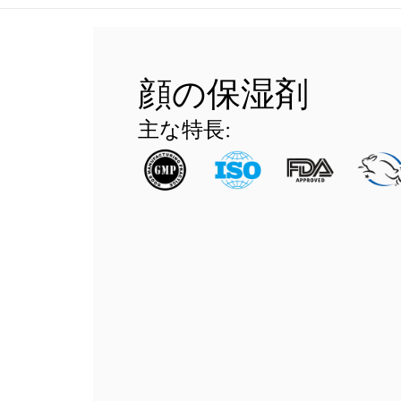
顔の保湿剤
主な特長: